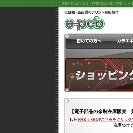
格安作業用品・工具 ・静電対策品一覧｜導電トレー
【電子部品の余剰在庫販売 
した
NAK-e-SHOPこちらをクリッ
在庫なので
《ポリイ