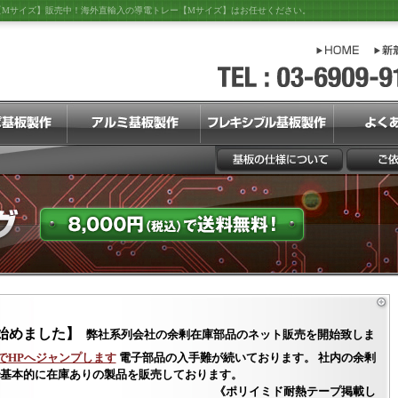
【Mサイズ】販売中！海外直輸入の導電トレー【Mサイズ】はお任せください。
始めました】
弊社系列会社の余剰在庫部品のネット販売を開始致しま
クでHPへジャンプします
電子部品の入手難が続いております。 社内の余剰
基本的に在庫ありの製品を販売しております。
ミド耐熱テープ掲載し