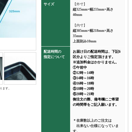
サイズ
【外寸】
縦325mm×幅233mm×高さ
40mm
【内寸】
縦305mm×幅218mm×高さ
35mm
上面刻み10mm
配送時間の
お届け日の配送時間は、下記6
指定について
区分よりご指定頂けます。
※追加料金はかかりません。
①午前中
②12時～14時
③14時～16時
④16時～18時
ります。
⑤18時～20時
⑥20時～21時
御注文の際、備考欄にご希望
の時間帯をご記入願います。
＊在庫数以上のご注文は
出来ない仕様になっていま
す。