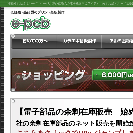
格安光学用品（ルーペ）ページ。海外直輸入の電子機器周辺アイテム、光学用品・ルーペ通販はe
【電子部品の余剰在庫販売 始
社の余剰在庫部品のネット販売を開始