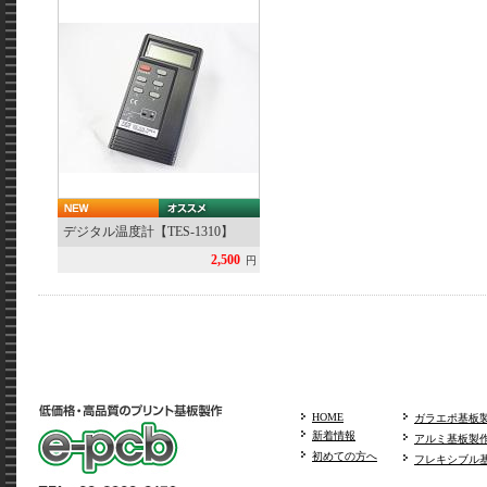
デジタル温度計【TES-1310】
2,500
円
HOME
ガラエポ基板
新着情報
アルミ基板製
初めての方へ
フレキシブル