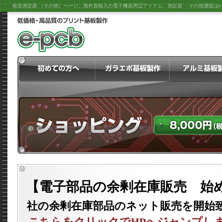
格安測定器 （その他）ページ。海外直輸入の電子機器周辺アイテム、測定器 ・その他通販はe－
【電子部品の余剰在庫販売 始
社の余剰在庫部品のネット販売を開始