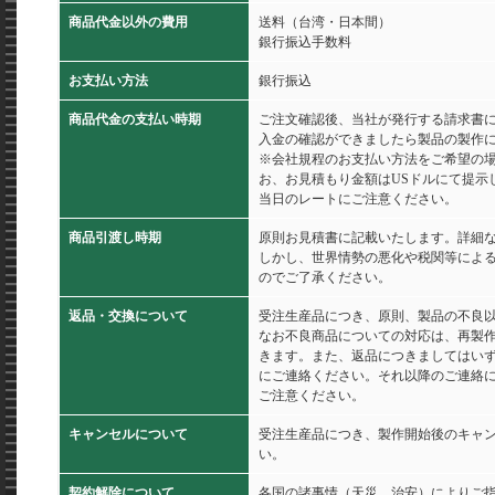
商品代金以外の費用
送料（台湾・日本間）
銀行振込手数料
お支払い方法
銀行振込
商品代金の支払い時期
ご注文確認後、当社が発行する請求書
入金の確認ができましたら製品の製作
※会社規程のお支払い方法をご希望の
お、お見積もり金額はUSドルにて提示
当日のレートにご注意ください。
商品引渡し時期
原則お見積書に記載いたします。詳細
しかし、世界情勢の悪化や税関等によ
のでご了承ください。
返品・交換について
受注生産品につき、原則、製品の不良
なお不良商品についての対応は、再製
きます。また、返品につきましてはいず
にご連絡ください。それ以降のご連絡
ご注意ください。
キャンセルについて
受注生産品につき、製作開始後のキャ
い。
契約解除について
各国の諸事情（天災、治安）によりご