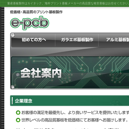
量産基板製作はカイタック。海外プリント基板メーカーの高品質な格安基板はお任せください