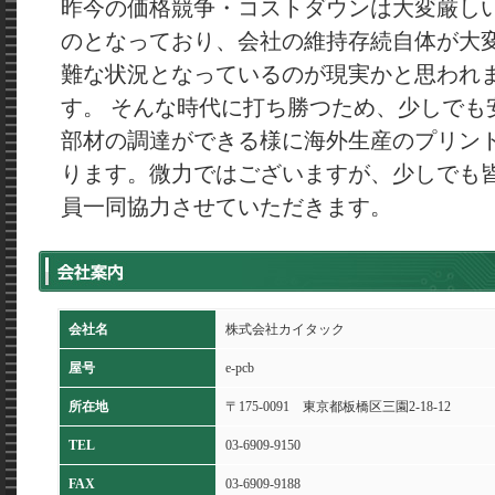
昨今の価格競争・コストダウンは大変厳し
のとなっており、会社の維持存続自体が大
難な状況となっているのが現実かと思われ
す。 そんな時代に打ち勝つため、少しでも
部材の調達ができる様に海外生産のプリン
ります。微力ではございますが、少しでも
員一同協力させていただきます。
会社名
株式会社カイタック
屋号
e-pcb
所在地
〒175-0091 東京都板橋区三園2-18-12
TEL
03-6909-9150
FAX
03-6909-9188