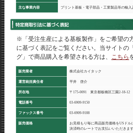
主な事業内容
プリント基板・電子部品・工業製品等の輸入
※「受注生産による基板製作」をご希望の
に基づく表記をご覧ください。当サイトの
グ」で商品購入を希望される方は、
こちら
販売業者
株式会社カイタック
運営統括責任者
平井 啓介
所在地
〒175-0091 東京都板橋区三園2-18-12
電話番号
03-6909-9150
ファックス番号
03-6909-9188
販売価格
お見積もり毎に商品販売価格をUSドル
決済時のレートでお支払いいただきま